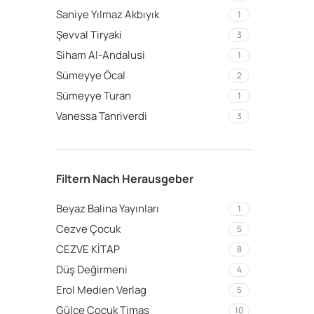
Saniye Yılmaz Akbıyık
1
Şevval Tiryaki
3
Siham Al-Andalusi
1
Sümeyye Öcal
2
Sümeyye Turan
1
Vanessa Tanriverdi
3
Filtern Nach Herausgeber
Beyaz Balina Yayınları
1
Cezve Çocuk
5
CEZVE KİTAP
8
Düş Değirmeni
4
Erol Medien Verlag
5
Gülce Çocuk Timaş
10