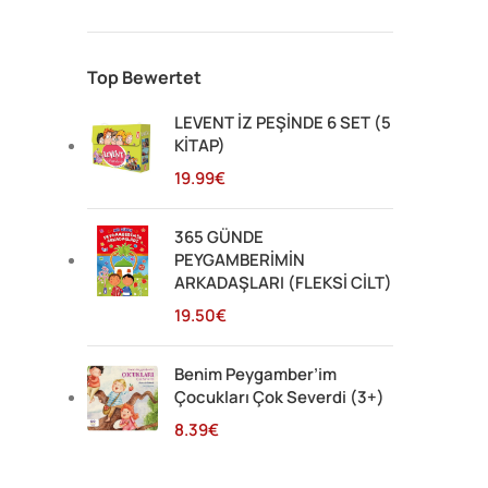
Top Bewertet
LEVENT İZ PEŞİNDE 6 SET (5
KİTAP)
19.99
€
365 GÜNDE
PEYGAMBERİMİN
ARKADAŞLARI (FLEKSİ CİLT)
19.50
€
Benim Peygamber’im
Çocukları Çok Severdi (3+)
8.39
€