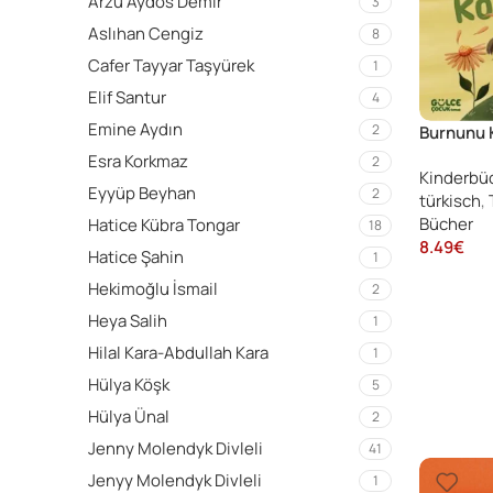
Arzu Aydos Demir
3
Aslıhan Cengiz
8
Cafer Tayyar Taşyürek
1
Elif Santur
4
Emine Aydın
2
Burnunu 
Duyularl
Esra Korkmaz
2
Kinderbü
(Pencerel
Eyyüp Beyhan
2
türkisch
,
Bücher
Hatice Kübra Tongar
18
8.49
€
Hatice Şahin
1
Hekimoğlu İsmail
2
Heya Salih
1
Hilal Kara-Abdullah Kara
1
Hülya Köşk
5
Hülya Ünal
2
Jenny Molendyk Divleli
41
Jenyy Molendyk Divleli
1