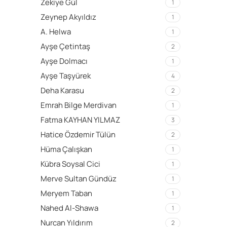
Zekiye Gül
1
Zeynep Akyıldız
1
A. Helwa
1
Ayşe Çetintaş
2
Ayşe Dolmacı
1
Ayşe Taşyürek
4
Deha Karasu
2
Emrah Bilge Merdivan
1
Fatma KAYHAN YILMAZ
3
Hatice Özdemir Tülün
2
Hüma Çalışkan
1
Kübra Soysal Cici
1
Merve Sultan Gündüz
1
Meryem Taban
1
Nahed Al-Shawa
1
Nurcan Yıldırım
2