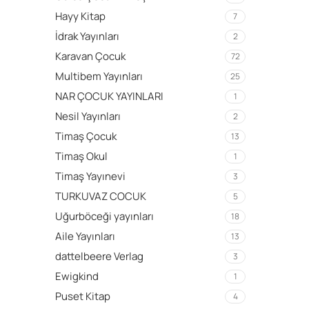
Hayy Kitap
7
İdrak Yayınları
2
Karavan Çocuk
72
Multibem Yayınları
25
NAR ÇOCUK YAYINLARI
1
Nesil Yayınları
2
Timaş Çocuk
13
Timaş Okul
1
Timaş Yayınevi
3
TURKUVAZ COCUK
5
Uğurböceği yayınları
18
Aile Yayınları
13
dattelbeere Verlag
3
Ewigkind
1
Puset Kitap
4