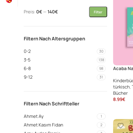
Preis:
0€
—
140€
Filter
Filtern Nach Altersgruppen
0-2
30
3-5
138
Acaba Na
6-8
98
Kıymetli 
9-12
31
Kinderbü
türkisch
,
Bücher
8.99
€
Filtern Nach Schriftteller
Ahmet Ay
1
Ahmet Kasım Fidan
2