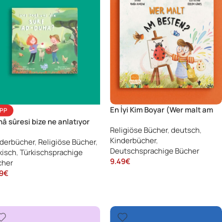
En İyi Kim Boyar (Wer malt am
IPP
Besten)
â sûresi bize ne anlatıyor
Religiöse Bücher
,
deutsch
,
Kinderbücher
,
derbücher
,
Religiöse Bücher
,
Deutschsprachige Bücher
kisch
,
Türkischsprachige
9.49
€
cher
9
€