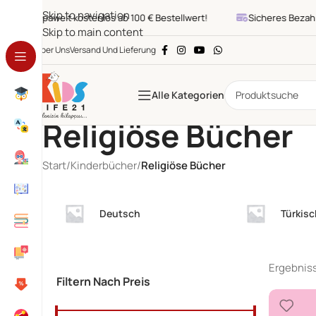
Skip to navigation
Europaweit kostenlos ab 100 € Bestellwert!
Sicheres Bezahlen
Skip to main content
Über Uns
Versand Und Lieferung
Alle Kategorien
Religiöse Bücher
Start
/
Kinderbücher
/
Religiöse Bücher
Deutsch
Türkisc
Ergebniss
Filtern Nach Preis