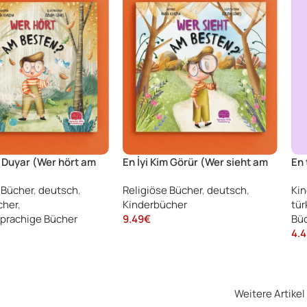
m Duyar (Wer hört am
En İyi Kim Görür (Wer sieht am
En 
Besten)
 Bücher
,
deutsch
,
Religiöse Bücher
,
deutsch
,
Kin
cher
,
Kinderbücher
tür
prachige Bücher
9.49
€
Bü
4.4
Weitere Artikel