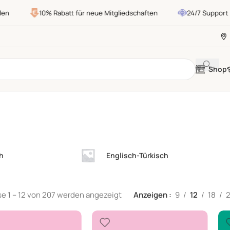
10% Rabatt für neue Mitgliedschaften
24/7 Support
Shop
h
Englisch-Türkisch
e 1 – 12 von 207 werden angezeigt
Anzeigen
9
12
18