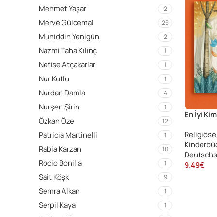
Mehmet Yaşar
2
Merve Gülcemal
25
Muhiddin Yenigün
2
Nazmi Taha Kılınç
1
Nefise Atçakarlar
1
Nur Kutlu
1
Nurdan Damla
4
Nurşen Şirin
1
En İyi Ki
Özkan Öze
12
Besten)
Religiöse
Patricia Martinelli
1
Kinderbü
Rabia Karzan
10
Deutschs
Rocio Bonilla
1
9.49
€
Sait Köşk
9
Semra Alkan
1
Serpil Kaya
1