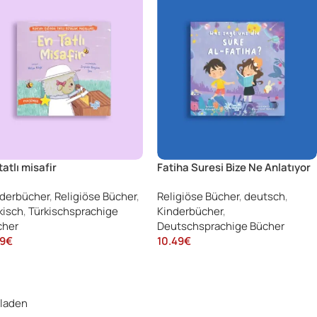
tatlı misafir
Fatiha Suresi Bize Ne Anlatıyor
(Was sagt uns die Sure Al-
derbücher
,
Religiöse Bücher
,
Religiöse Bücher
,
deutsch
,
Fatiha)
kisch
,
Türkischsprachige
Kinderbücher
,
cher
Deutschsprachige Bücher
9
€
10.49
€
 laden