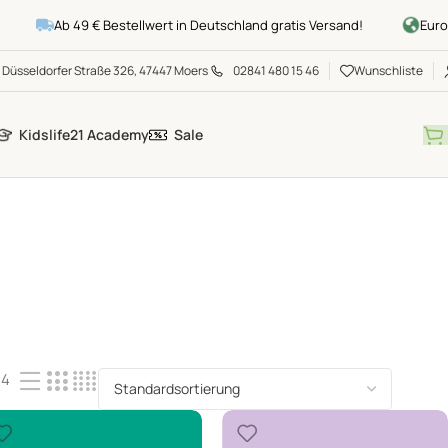
Ab 49 € Bestellwert in Deutschland gratis Versand!
Europawe
Düsseldorfer Straße 326, 47447 Moers
02841 480 15 46
Wunschliste
Kidslife21 Academy
Sale
24