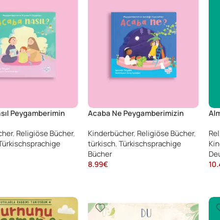
sıl Peygamberimin
Acaba Ne Peygamberimizin
Alm
Eşyaları
Sevdiği Yiyecekler, Şevval
Anl
cher
,
Religiöse Bücher
,
Kinderbücher
,
Religiöse Bücher
,
Rel
Tiryaki
Sur
Türkischsprachige
türkisch
,
Türkischsprachige
Kin
Bücher
Deu
8.99
€
10.