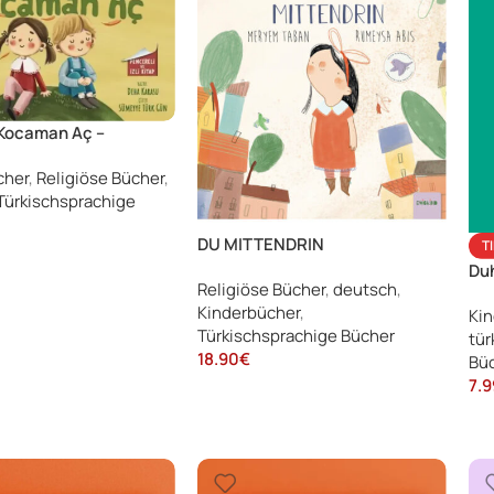
Kocaman Aç –
a Rabbimi Tanıyorum 2
cher
,
Religiöse Bücher
,
i Kitap)
Türkischsprachige
DU MITTENDRIN
T
Duh
Religiöse Bücher
,
deutsch
,
Kinderbücher
,
Kin
Türkischsprachige Bücher
tür
18.90
€
Bü
7.9