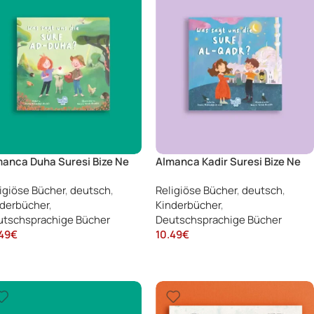
anca Duha Suresi Bize Ne
Almanca Kadir Suresi Bize Ne
atıyor (Was sagt uns die
Anlatıyor (Was sagt uns die
igiöse Bücher
,
deutsch
,
Religiöse Bücher
,
deutsch
,
e Al-Duha)
Sure Al-Qadr)
derbücher
,
Kinderbücher
,
tschsprachige Bücher
Deutschsprachige Bücher
49
€
10.49
€