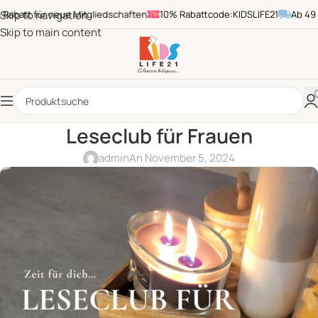
batt für neue Mitgliedschaften
Skip to navigation
10% Rabattcode:KIDSLIFE21
Ab 49 € B
Skip to main content
Leseclub für Frauen
admin
An November 5, 2024