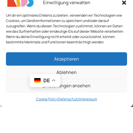
Einwilligung verwalten
Lernspiele
Islamische Holzspiele
Um dir ein optimales Erlebnis zu bieten, verwenden wir Technologien wie
Quicklinks
Cookies, um Geräteinformationen zu speichern und/oder darauf
zuzugreifen. Wenn du diesen Technologien zustimmst, können wir Daten
wie das Surfverhalten oder eindeutige IDs auf dieser Website verarbeiten.
Kontakt
Wenn du deine Einwilligung nicht erteilst oder zurückziehst, können
Impressum
bestimmte Merkmale und Funktionen beeinträchtigt werden.
Datenschutz
Widerrufsbelehrung
Akzeptieren
AGB
Cookie-Richtlinie (EU)
Ablehnen
DE
Einstellungen ansehen
Cookie Policy
Datenschutz
Impressum
Newsletter abonnieren
Menü
Seitenleiste
Wunschliste
Warenkorb
Seien Sie der Erste, der es erfährt. Melden Sie sich noch
heute für den Newsletter an