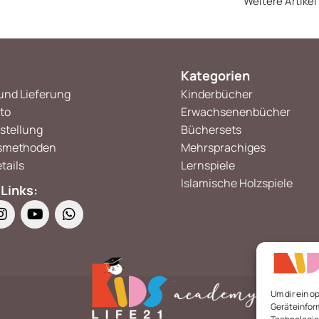
Weitere Artikel
Kategorien
und Lieferung
Kinderbücher
to
Erwachsenenbücher
stellung
Büchersets
smethoden
Mehrsprachiges
tails
Lernspiele
Islamische Holzspiele
 Links:
Um dir ein o
Geräteinfor