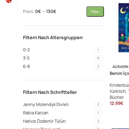
Preis:
0€
—
130€
Filter
Filtern Nach Altersgruppen
0-2
1
3-5
6
6-8
3
AUSVERK
Benim İç
Kitap/ 0+
Kinderbü
türkisch
,
Filtern Nach Schriftteller
Bücher
12.99
€
Jenny Molendyk Divleli
2
Rabia Karzan
1
Hatice Özdemir Tülün
2