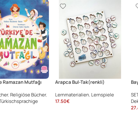
de Ramazan Mutfağı
Arapca Bul-Tak(renkli)
Bay
cher
,
Religiöse Bücher
,
Lernmaterialien
,
Lernspiele
SE
Türkischsprachige
17.50
€
Dek
27.