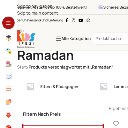
Skip to navigation
Europaweit kostenlos ab 100 € Bestellwert!
Sicheres Bezahl
Skip to main content
Über Uns
Versand Und Lieferung
Alle Kategorien
Ramadan
Start
/
Produkte verschlagwortet mit „Ramadan“
Eltern & Pädagogen
Lernmat
Ergebniss
Filtern Nach Preis