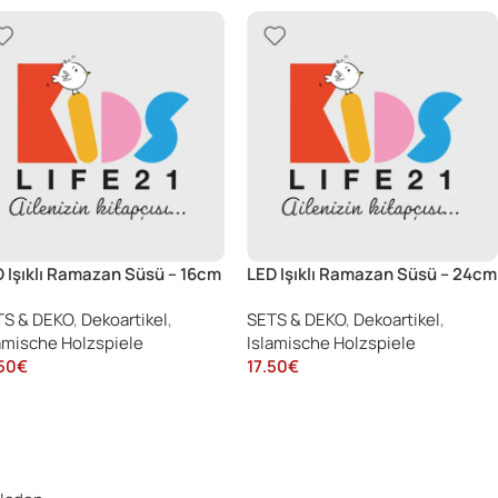
 Işıklı Ramazan Süsü – 16cm
LED Işıklı Ramazan Süsü – 24cm
TS & DEKO
,
Dekoartikel
,
SETS & DEKO
,
Dekoartikel
,
amische Holzspiele
Islamische Holzspiele
50
€
17.50
€