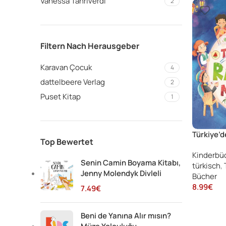
Vanessa Tanriverdi
2
Filtern Nach Herausgeber
Karavan Çocuk
4
dattelbeere Verlag
2
Puset Kitap
1
Türkiye’
Top Bewertet
Kinderbü
Senin Camin Boyama Kitabı,
türkisch
,
Jenny Molendyk Divleli
Bücher
8.99
€
7.49
€
Beni de Yanına Alır mısın?