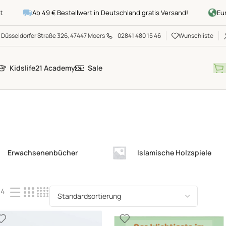
Ab 49 € Bestellwert in Deutschland gratis Versand!
Europ
Düsseldorfer Straße 326, 47447 Moers
02841 480 15 46
Wunschliste
Kidslife21 Academy
Sale
Erwachsenenbücher
Islamische Holzspiele
24