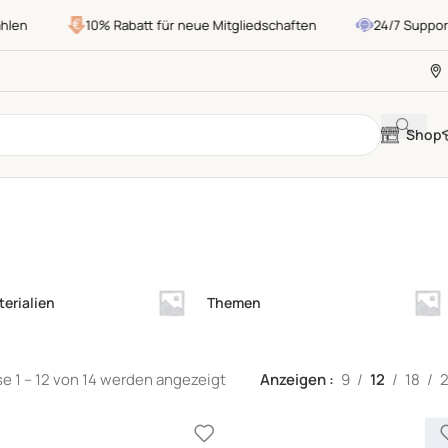
en
10% Rabatt für neue Mitgliedschaften
24/7 Support
Shop
erialien
Themen
e 1 – 12 von 14 werden angezeigt
Anzeigen
9
12
18