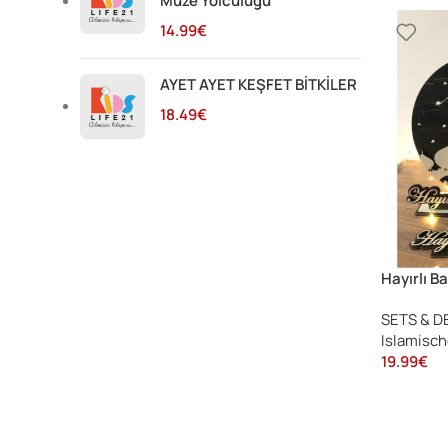
Müze Yolculuğu
14.99
€
AYET AYET KEŞFET BİTKİLER
18.49
€
Hayırlı B
Masa Sü
SETS & D
Islamisch
19.99
€