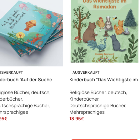
USVERKAUFT
AUSVERKAUFT
derbuch “Auf der Suche
Kinderbuch “Das Wichtigste im
ch dem Ramadanmond”
Ramadan”
igiöse Bücher
,
deutsch
,
Religiöse Bücher
,
deutsch
,
derbücher
,
Kinderbücher
,
tschsprachige Bücher
,
Deutschsprachige Bücher
,
hrsprachiges
Mehrsprachiges
95
€
18.95
€