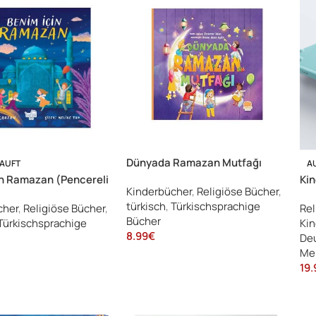
Dünyada Ramazan Mutfağı
AUFT
A
in Ramazan (Pencereli
Kin
Kinderbücher
,
Religiöse Bücher
,
)
na
türkisch
,
Türkischsprachige
cher
,
Religiöse Bücher
,
Rel
Bücher
Türkischsprachige
Kin
8.99
€
Deu
Me
19.