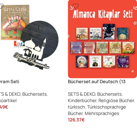
ram Seti
Bücherset auf Deutsch (13
Bücher) – Almanca Kitap Seti
TS & DEKO
,
Büchersets
,
SETS & DEKO
,
Büchersets
,
(13 Kitap)
oartikel
Kinderbücher
,
Religiöse Bücher
,
49
€
türkisch
,
Türkischsprachige
Bücher
,
Mehrsprachiges
126.37
€