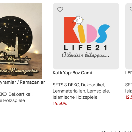
Katlı Yap-Boz Cami
LED
ayramlar / Ramazanlar
SETS & DEKO
,
Dekoartikel
,
SE
sü
Lernmaterialien
,
Lernspiele
,
Isl
EKO
,
Dekoartikel
,
Islamische Holzspiele
12.
e Holzspiele
14.50
€