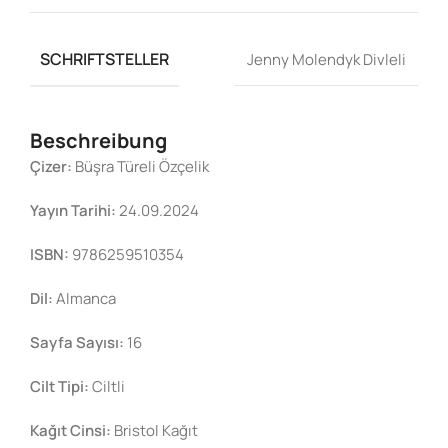
SCHRIFTSTELLER
Jenny Molendyk Divleli
Beschreibung
Çizer:
Büşra Türeli Özçelik
Yayın Tarihi:
24.09.2024
ISBN:
9786259510354
Dil:
Almanca
Sayfa Sayısı:
16
Cilt Tipi:
Ciltli
Kağıt Cinsi:
Bristol Kağıt