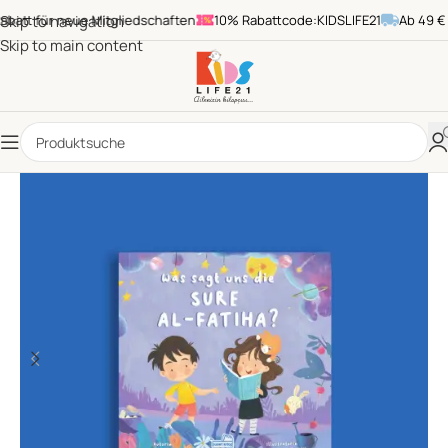
att für neue Mitgliedschaften
Skip to navigation
10% Rabattcode:KIDSLIFE21
Ab 49 € Be
Skip to main content