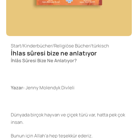
Start
/
Kinderbücher
/
Religiöse Bücher
/
türkisch
İhlas sûresi bize ne anlatıyor
İhlâs Sûresi Bize Ne Anlatıyor?
Yazar:
Jenny Molendyk Divleli
Dünyada birçok hayvan ve çiçek türü var, hatta pek çok
insan.
Bunun için Allah’a hep teşekkür ederiz.