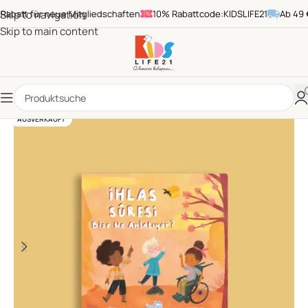
batt für neue Mitgliedschaften
Skip to navigation
10% Rabattcode:KIDSLIFE21
Ab 49 € 
Skip to main content
AUSVERKAUFT