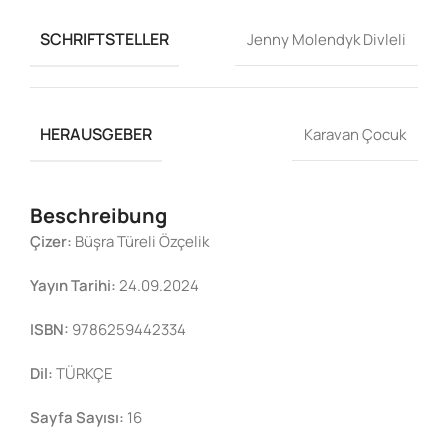
SCHRIFTSTELLER
Jenny Molendyk Divleli
HERAUSGEBER
Karavan Çocuk
Beschreibung
Çizer:
Büşra Türeli Özçelik
Yayın Tarihi:
24.09.2024
ISBN:
9786259442334
Dil:
TÜRKÇE
Sayfa Sayısı:
16