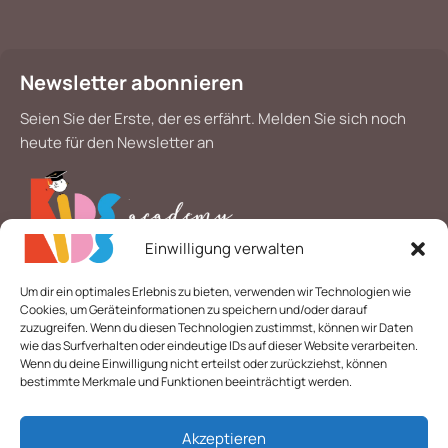
Newsletter abonnieren
Seien Sie der Erste, der es erfährt. Melden Sie sich noch
heute für den Newsletter an
Einwilligung verwalten
*
E-Mail
Um dir ein optimales Erlebnis zu bieten, verwenden wir Technologien wie
Cookies, um Geräteinformationen zu speichern und/oder darauf
zuzugreifen. Wenn du diesen Technologien zustimmst, können wir Daten
wie das Surfverhalten oder eindeutige IDs auf dieser Website verarbeiten.
Wenn du deine Einwilligung nicht erteilst oder zurückziehst, können
bestimmte Merkmale und Funktionen beeinträchtigt werden.
Akzeptieren
© 2026 Alle Rechte vorbehalten. | Layout & technische