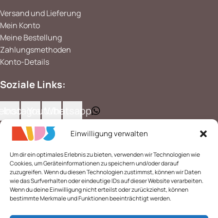
Versand und Lieferung
Mein Konto
Meine Bestellung
Zahlungsmethoden
Konto-Details
Soziale Links:
ebook
Instagram
Youtube
Whatsapp
Kategorien
Einwilligung verwalten
Kinderbücher
Um dir ein optimales Erlebnis zu bieten, verwenden wir Technologien wie
Erwachsenenbücher
Cookies, um Geräteinformationen zu speichern und/oder darauf
zuzugreifen. Wenn du diesen Technologien zustimmst, können wir Daten
Büchersets
wie das Surfverhalten oder eindeutige IDs auf dieser Website verarbeiten.
Mehrsprachiges
Wenn du deine Einwilligung nicht erteilst oder zurückziehst, können
Lernspiele
bestimmte Merkmale und Funktionen beeinträchtigt werden.
Islamische Holzspiele