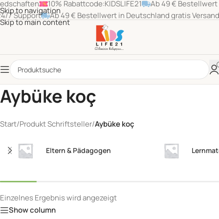
ften
10% Rabattcode:KIDSLIFE21
Ab 49 € Bestellwert in Deut
Skip to navigation
port
Ab 49 € Bestellwert in Deutschland gratis Versand!
Euro
Skip to main content
Aybüke koç
Start
/
Produkt Schriftsteller
/
Aybüke koç
Eltern & Pädagogen
Lernmat
Einzelnes Ergebnis wird angezeigt
Show column