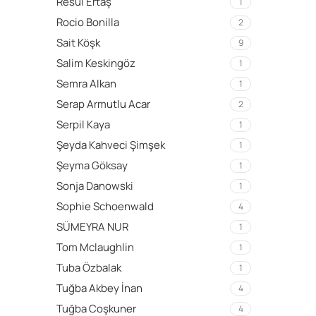
Resul Ertaş
1
Rocio Bonilla
2
Sait Köşk
9
Salim Keskingöz
1
Semra Alkan
1
Serap Armutlu Acar
2
Serpil Kaya
1
Şeyda Kahveci Şimşek
1
Şeyma Göksay
1
Sonja Danowski
1
Sophie Schoenwald
4
SÜMEYRA NUR
1
Tom Mclaughlin
1
Tuba Özbalak
1
Tuğba Akbey İnan
4
Tuğba Coşkuner
4