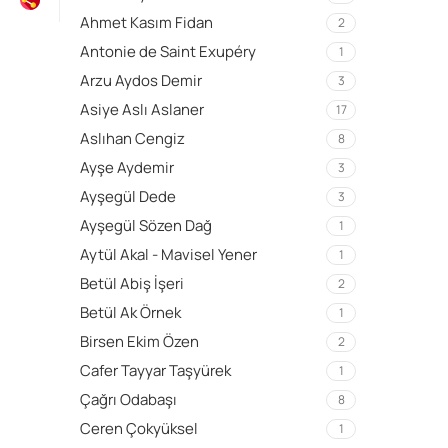
Ahmet Kasım Fidan
2
Antonie de Saint Exupéry
1
Arzu Aydos Demir
3
Asiye Aslı Aslaner
17
Aslıhan Cengiz
8
Ayşe Aydemir
3
Ayşegül Dede
3
Ayşegül Sözen Dağ
1
Aytül Akal - Mavisel Yener
1
Betül Abiş İşeri
2
Betül Ak Örnek
1
Birsen Ekim Özen
2
Cafer Tayyar Taşyürek
1
Çağrı Odabaşı
8
Ceren Çokyüksel
1