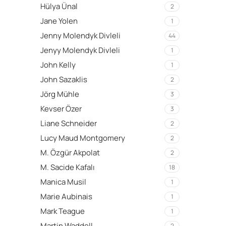
Hülya Ünal
2
Jane Yolen
1
Jenny Molendyk Divleli
44
Jenyy Molendyk Divleli
1
John Kelly
1
John Sazaklis
2
Jörg Mühle
3
Kevser Özer
3
Liane Schneider
2
Lucy Maud Montgomery
2
M. Özgür Akpolat
2
M. Sacide Kafalı
18
Manica Musil
1
Marie Aubinais
1
Mark Teague
1
Martin Waddell
2