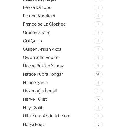
Feyza Kartopu
1
Franco Aureliani
1
Françoise La Gloahec
1
Gracey Zhang
1
Gül Çetin
1
Gülşen Arslan Akca
1
Gwenaelle Boulet
1
Hacire Büküm Yılmaz
1
Hatice Kübra Tongar
20
Hatice Şahin
1
Hekimoğlu İsmail
2
Herve Tullet
2
Heya Salih
1
Hilal Kara-Abdullah Kara
1
Hülya Köşk
5