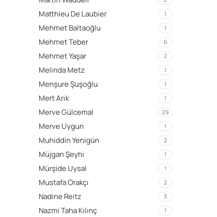
Matthieu De Laubier
1
Mehmet Baltaoğlu
1
Mehmet Teber
6
Mehmet Yaşar
2
Melinda Metz
1
Menşure Şuşoğlu
1
Mert Arık
1
Merve Gülcemal
29
Merve Uygun
1
Muhiddin Yenigün
2
Müjgan Şeyhi
1
Mürşide Uysal
1
Mustafa Orakçı
2
Nadine Reitz
3
Nazmi Taha Kılınç
1