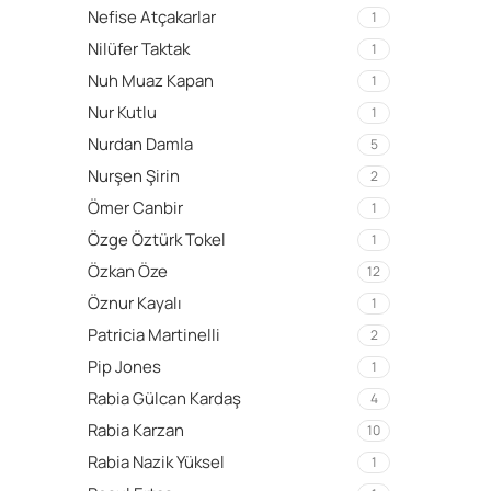
Nefise Atçakarlar
1
Nilüfer Taktak
1
Nuh Muaz Kapan
1
Nur Kutlu
1
Nurdan Damla
5
Nurşen Şirin
2
Ömer Canbir
1
Özge Öztürk Tokel
1
Özkan Öze
12
Öznur Kayalı
1
Patricia Martinelli
2
Pip Jones
1
Rabia Gülcan Kardaş
4
Rabia Karzan
10
Rabia Nazik Yüksel
1