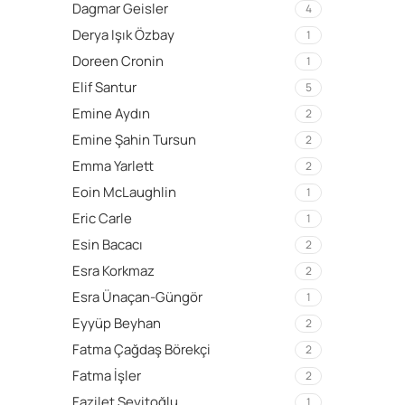
Dagmar Geisler
4
Derya Işık Özbay
1
Doreen Cronin
1
Elif Santur
5
Emine Aydın
2
Emine Şahin Tursun
2
Emma Yarlett
2
Eoin McLaughlin
1
Eric Carle
1
Esin Bacacı
2
Esra Korkmaz
2
Esra Ünaçan-Güngör
1
Eyyüp Beyhan
2
Fatma Çağdaş Börekçi
2
Fatma İşler
2
Fazilet Seyitoğlu
1