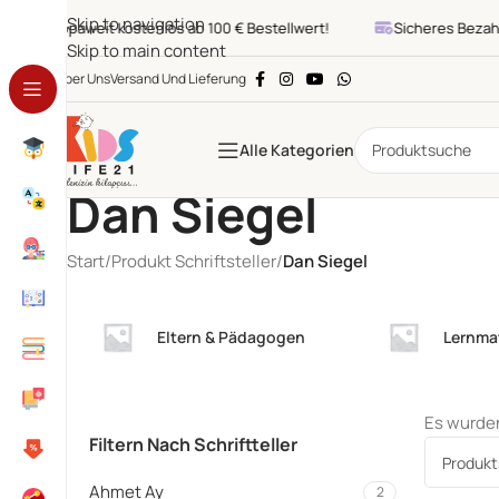
Skip to navigation
Europaweit kostenlos ab 100 € Bestellwert!
Sicheres Bezahlen
Skip to main content
Über Uns
Versand Und Lieferung
Alle Kategorien
Dan Siegel
Start
/
Produkt Schriftsteller
/
Dan Siegel
Eltern & Pädagogen
Lernmat
Es wurden
Filtern Nach Schriftteller
Ahmet Ay
2