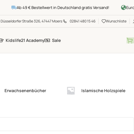
Ab 49 € Bestellwert in Deutschland gratis Versand!
Europaw
Düsseldorfer Straße 326, 47447 Moers
02841 480 15 46
Wunschliste
Kidslife21 Academy
Sale
Erwachsenenbücher
Islamische Holzspiele