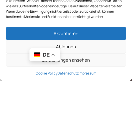
zuzugreifen. Wenn du diesen Technologien zustimmst, können wir Daten
Quicklinks
wie das Surfverhalten oder eindeutige IDs auf dieser Website verarbeiten.
Wenn du deine Einwilligung nicht erteilst oder zurückziehst, können
Kontakt
bestimmte Merkmale und Funktionen beeinträchtigt werden.
Impressum
Datenschutz
Akzeptieren
Widerrufsbelehrung
AGB
Ablehnen
Cookie-Richtlinie (EU)
DE
Einstellungen ansehen
Cookie Policy
Datenschutz
Impressum
Menü
Filter
Wunschliste
Warenkorb
Newsletter abonnieren
Seien Sie der Erste, der es erfährt. Melden Sie sich noch
heute für den Newsletter an