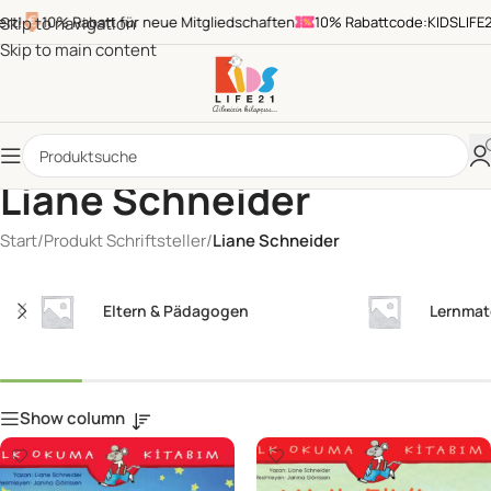
!
Skip to navigation
10% Rabatt für neue Mitgliedschaften
10% Rabattcode:KIDSLIFE21
Skip to main content
Liane Schneider
Start
/
Produkt Schriftsteller
/
Liane Schneider
Eltern & Pädagogen
Lernmat
Show column