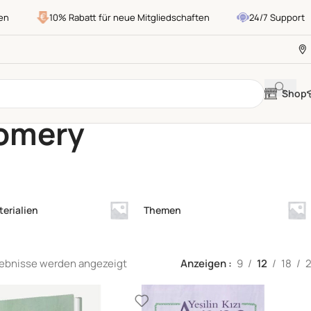
10% Rabatt für neue Mitgliedschaften
24/7 Support
Shop
omery
erialien
Themen
gebnisse werden angezeigt
Anzeigen
9
12
18