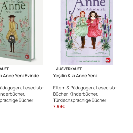
AUFT
AUSVERKAUFT
ızı Anne Yeni Evinde
Yeşilin Kızı Anne Yeni
Arkadaşıyla
 Pädagogen
,
Leseclub-
Eltern & Pädagogen
,
Leseclub-
inderbücher
,
Bücher
,
Kinderbücher
,
sprachige Bücher
Türkischsprachige Bücher
7.99
€