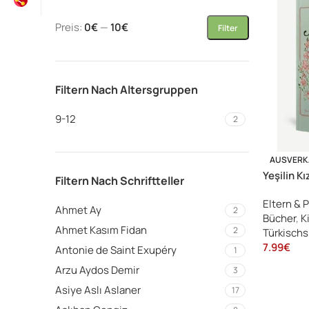
Preis:
0€
—
10€
Filter
Filtern Nach Altersgruppen
9-12
2
AUSVERK
Yeşilin K
Filtern Nach Schriftteller
Eltern &
Ahmet Ay
2
Bücher
,
K
Ahmet Kasım Fidan
2
Türkisch
7.99
€
Antonie de Saint Exupéry
1
Arzu Aydos Demir
3
Asiye Aslı Aslaner
17