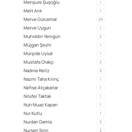
Menşure Şuşoğlu
1
Mert Arık
1
Merve Gülcemal
29
Merve Uygun
1
Muhiddin Yenigün
2
Müjgan Şeyhi
1
Mürşide Uysal
1
Mustafa Orakçı
2
Nadine Reitz
3
Nazmi Taha Kılınç
1
Nefise Atçakarlar
1
Nilüfer Taktak
1
Nuh Muaz Kapan
1
Nur Kutlu
1
Nurdan Damla
5
Nurşen Şirin
2