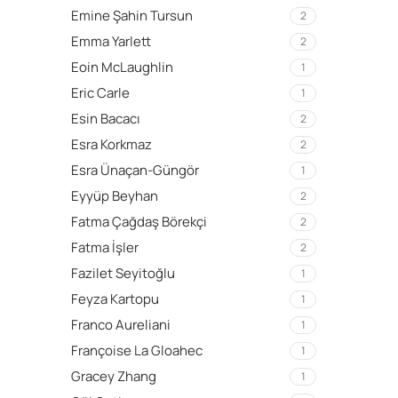
Emine Şahin Tursun
2
Emma Yarlett
2
Eoin McLaughlin
1
Eric Carle
1
Esin Bacacı
2
Esra Korkmaz
2
Esra Ünaçan-Güngör
1
Eyyüp Beyhan
2
Fatma Çağdaş Börekçi
2
Fatma İşler
2
Fazilet Seyitoğlu
1
Feyza Kartopu
1
Franco Aureliani
1
Françoise La Gloahec
1
Gracey Zhang
1