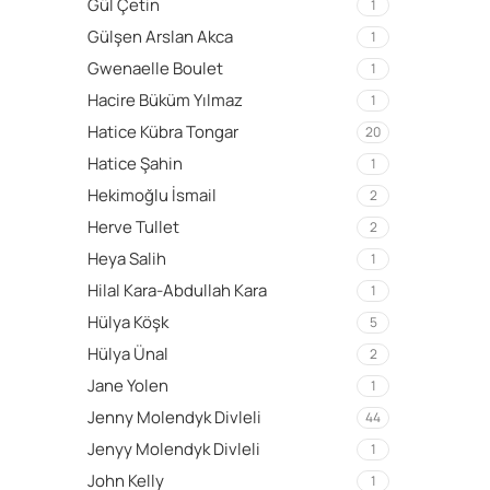
Gül Çetin
1
Gülşen Arslan Akca
1
Gwenaelle Boulet
1
Hacire Büküm Yılmaz
1
Hatice Kübra Tongar
20
Hatice Şahin
1
Hekimoğlu İsmail
2
Herve Tullet
2
Heya Salih
1
Hilal Kara-Abdullah Kara
1
Hülya Köşk
5
Hülya Ünal
2
Jane Yolen
1
Jenny Molendyk Divleli
44
Jenyy Molendyk Divleli
1
John Kelly
1