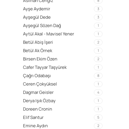
Aslıhan Cengiz
8
Ayşe Aydemir
3
Ayşegül Dede
3
Ayşegül Sözen Dağ
1
Aytül Akal - Mavisel Yener
1
Betül Abiş İşeri
2
Betül Ak Örnek
1
Birsen Ekim Özen
2
Cafer Tayyar Taşyürek
1
Çağrı Odabaşı
8
Ceren Çokyüksel
1
Dagmar Geisler
4
Derya Işık Özbay
1
Doreen Cronin
1
Elif Santur
5
Emine Aydın
2