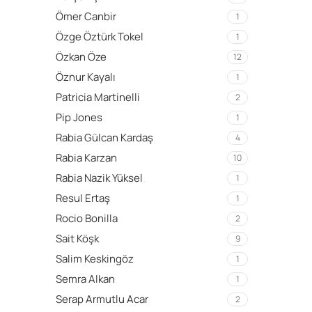
Ömer Canbir
1
Özge Öztürk Tokel
1
Özkan Öze
12
Öznur Kayalı
1
Patricia Martinelli
2
Pip Jones
1
Rabia Gülcan Kardaş
4
Rabia Karzan
10
Rabia Nazik Yüksel
1
Resul Ertaş
1
Rocio Bonilla
2
Sait Köşk
9
Salim Keskingöz
1
Semra Alkan
1
Serap Armutlu Acar
2