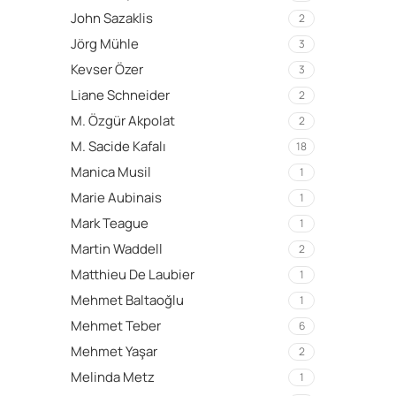
John Sazaklis
2
Jörg Mühle
3
Kevser Özer
3
Liane Schneider
2
M. Özgür Akpolat
2
M. Sacide Kafalı
18
Manica Musil
1
Marie Aubinais
1
Mark Teague
1
Martin Waddell
2
Matthieu De Laubier
1
Mehmet Baltaoğlu
1
Mehmet Teber
6
Mehmet Yaşar
2
Melinda Metz
1