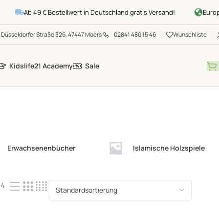
Ab 49 € Bestellwert in Deutschland gratis Versand!
Europawe
Düsseldorfer Straße 326, 47447 Moers
02841 480 15 46
Wunschliste
Kidslife21 Academy
Sale
Erwachsenenbücher
Islamische Holzspiele
24