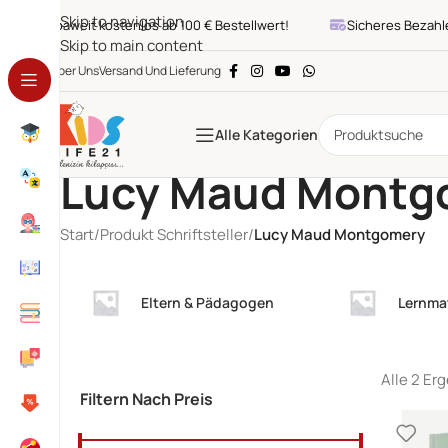
Skip to navigation
Europaweit kostenlos ab 100 € Bestellwert!
Sicheres Bezahlen
Skip to main content
Über Uns
Versand Und Lieferung
Alle Kategorien
Lucy Maud Montg
Start
/
Produkt Schriftsteller
/
Lucy Maud Montgomery
Eltern & Pädagogen
Lernmat
Alle 2 Er
Filtern Nach Preis