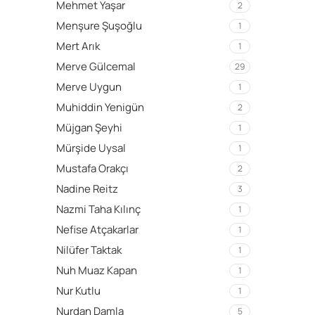
Mehmet Yaşar
2
Menşure Şuşoğlu
1
Mert Arık
1
Merve Gülcemal
29
Merve Uygun
1
Muhiddin Yenigün
2
Müjgan Şeyhi
1
Mürşide Uysal
1
Mustafa Orakçı
2
Nadine Reitz
3
Nazmi Taha Kılınç
1
Nefise Atçakarlar
1
Nilüfer Taktak
1
Nuh Muaz Kapan
1
Nur Kutlu
1
Nurdan Damla
5