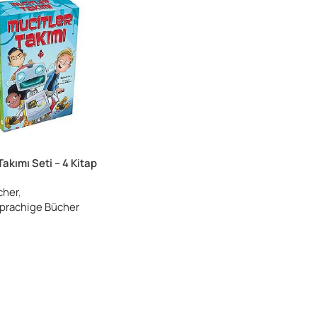
Takımı Seti – 4 Kitap
cher
,
sprachige Bücher