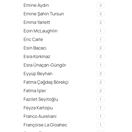
Emine Aydın
2
Emine Şahin Tursun
2
Emma Yarlett
2
Eoin McLaughlin
1
Eric Carle
1
Esin Bacacı
2
Esra Korkmaz
2
Esra Ünaçan-Güngör
1
Eyyüp Beyhan
2
Fatma Çağdaş Börekçi
2
Fatma İşler
2
Fazilet Seyitoğlu
1
Feyza Kartopu
1
Franco Aureliani
1
Françoise La Gloahec
1