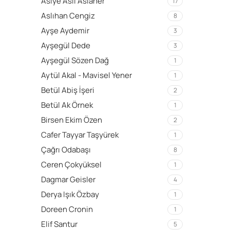
Asiye Aslı Aslaner
17
Aslıhan Cengiz
8
Ayşe Aydemir
3
Ayşegül Dede
3
Ayşegül Sözen Dağ
1
Aytül Akal - Mavisel Yener
1
Betül Abiş İşeri
2
Betül Ak Örnek
1
Birsen Ekim Özen
2
Cafer Tayyar Taşyürek
1
Çağrı Odabaşı
8
Ceren Çokyüksel
1
Dagmar Geisler
4
Derya Işık Özbay
1
Doreen Cronin
1
Elif Santur
5