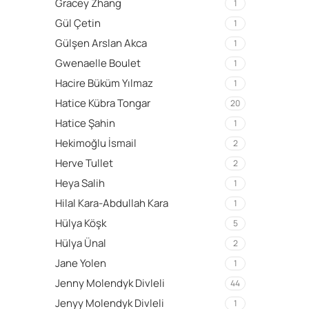
Gracey Zhang
1
Gül Çetin
1
Gülşen Arslan Akca
1
Gwenaelle Boulet
1
Hacire Büküm Yılmaz
1
Hatice Kübra Tongar
20
Hatice Şahin
1
Hekimoğlu İsmail
2
Herve Tullet
2
Heya Salih
1
Hilal Kara-Abdullah Kara
1
Hülya Köşk
5
Hülya Ünal
2
Jane Yolen
1
Jenny Molendyk Divleli
44
Jenyy Molendyk Divleli
1