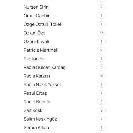
Nurşen Şirin
2
Ömer Canbir
1
Özge Öztürk Tokel
1
Özkan Öze
12
Öznur Kayalı
1
Patricia Martinelli
2
Pip Jones
1
Rabia Gülcan Kardaş
4
Rabia Karzan
10
Rabia Nazik Yüksel
1
Resul Ertaş
1
Rocio Bonilla
2
Sait Köşk
9
Salim Keskingöz
1
Semra Alkan
1