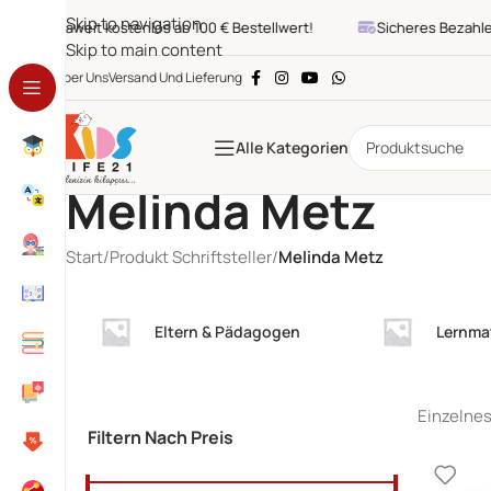
Skip to navigation
Europaweit kostenlos ab 100 € Bestellwert!
Sicheres Bezahlen
Skip to main content
Über Uns
Versand Und Lieferung
Alle Kategorien
Melinda Metz
Start
/
Produkt Schriftsteller
/
Melinda Metz
Eltern & Pädagogen
Lernmat
Einzelnes
Filtern Nach Preis