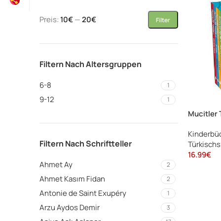
Preis:
10€
—
20€
Filter
Filtern Nach Altersgruppen
6-8
1
9-12
1
Mucitler 
Kinderbü
Filtern Nach Schriftteller
Türkisch
16.99
€
Ahmet Ay
2
Ahmet Kasım Fidan
2
Antonie de Saint Exupéry
1
Arzu Aydos Demir
3