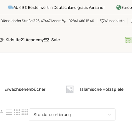
Ab 49 € Bestellwert in Deutschland gratis Versand!
Europawei
Düsseldorfer Straße 326, 47447 Moers
02841 480 15 46
Wunschliste
Kidslife21 Academy
Sale
Erwachsenenbücher
Islamische Holzspiele
24