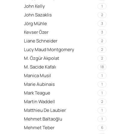
John Kelly
1
John Sazaklis
2
Jörg Mühle
3
Kevser Özer
3
Liane Schneider
2
Lucy Maud Montgomery
2
M. Özgür Akpolat
2
M. Sacide Kafalı
18
Manica Musil
1
Marie Aubinais
1
Mark Teague
1
Martin Waddell
2
Matthieu De Laubier
1
Mehmet Baltaoğlu
1
Mehmet Teber
6