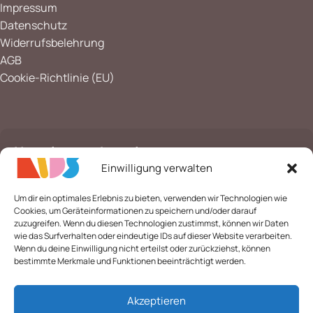
Impressum
Datenschutz
Widerrufsbelehrung
AGB
Cookie-Richtlinie (EU)
Newsletter abonnieren
Einwilligung verwalten
Seien Sie der Erste, der es erfährt. Melden Sie sich noch
heute für den Newsletter an
Um dir ein optimales Erlebnis zu bieten, verwenden wir Technologien wie
Cookies, um Geräteinformationen zu speichern und/oder darauf
zuzugreifen. Wenn du diesen Technologien zustimmst, können wir Daten
wie das Surfverhalten oder eindeutige IDs auf dieser Website verarbeiten.
Wenn du deine Einwilligung nicht erteilst oder zurückziehst, können
bestimmte Merkmale und Funktionen beeinträchtigt werden.
*
E-Mail
Akzeptieren