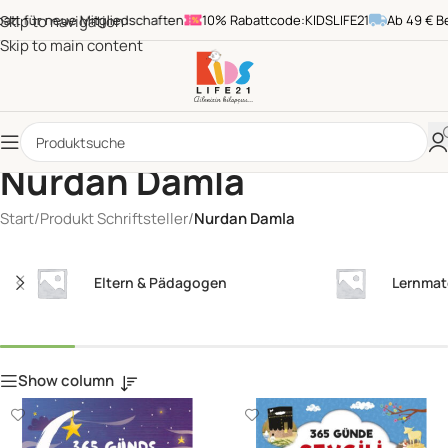
 für neue Mitgliedschaften
Skip to navigation
10% Rabattcode:KIDSLIFE21
Ab 49 € Beste
Skip to main content
Nurdan Damla
Start
/
Produkt Schriftsteller
/
Nurdan Damla
Eltern & Pädagogen
Lernmat
Show column