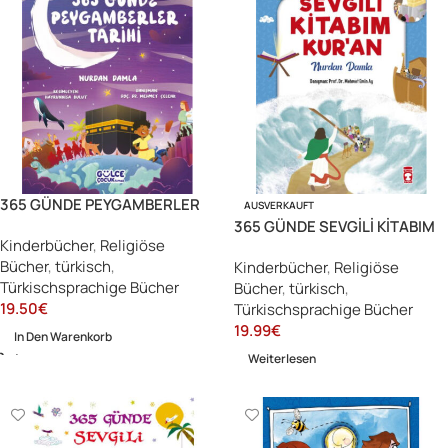
365 GÜNDE PEYGAMBERLER
AUSVERKAUFT
TARİHİ (FLEKSİ CİLT)
365 GÜNDE SEVGİLİ KİTABIM
Kinderbücher
,
Religiöse
KUR’AN
Bücher
,
türkisch
,
Kinderbücher
,
Religiöse
Türkischsprachige Bücher
Bücher
,
türkisch
,
19.50
€
Türkischsprachige Bücher
19.99
€
In Den Warenkorb
Weiterlesen