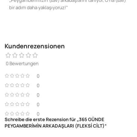
„Peygamberimizin (sav) arkadaşlarını tanıyor, O’na (sav)
bir adım daha yaklaşıyoruz!“
Kundenrezensionen
0 Bewertungen
0
0
0
0
0
Schreibe die erste Rezension für „365 GÜNDE
PEYGAMBERİMİN ARKADAŞLARI (FLEKSİ CİLT)“