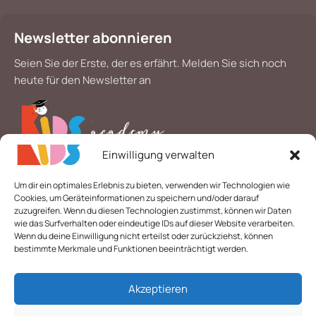
Newsletter abonnieren
Seien Sie der Erste, der es erfährt. Melden Sie sich noch
heute für den Newsletter an
Einwilligung verwalten
*
E-Mail
Um dir ein optimales Erlebnis zu bieten, verwenden wir Technologien wie
Cookies, um Geräteinformationen zu speichern und/oder darauf
zuzugreifen. Wenn du diesen Technologien zustimmst, können wir Daten
wie das Surfverhalten oder eindeutige IDs auf dieser Website verarbeiten.
Wenn du deine Einwilligung nicht erteilst oder zurückziehst, können
bestimmte Merkmale und Funktionen beeinträchtigt werden.
Akzeptieren
© 2026 Alle Rechte vorbehalten. | Layout & technische
Umsetzung:
Webdesigner Gelsenkirchen
-
webpen.de