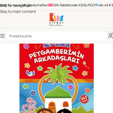
t für neue Mitgliedschaften
Skip to navigation
10% Rabattcode:KIDSLIFE21
Ab 49 € Bes
Skip to main content