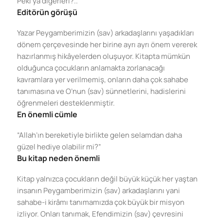
Peki ya diğerleri?..
Editörün görüşü
Yazar Peygamberimizin (sav) arkadaşlarını yaşadıkları
dönem çerçevesinde her birine ayrı ayrı önem vererek
hazırlanmış hikâyelerden oluşuyor. Kitapta mümkün
olduğunca çocukların anlamakta zorlanacağı
kavramlara yer verilmemiş, onların daha çok sahabe
tanımasına ve O’nun (sav) sünnetlerini, hadislerini
öğrenmeleri desteklenmiştir.
En önemli cümle
“Allah’ın bereketiyle birlikte gelen selamdan daha
güzel hediye olabilir mi?”
Bu kitap neden önemli
Kitap yalnızca çocukların değil büyük küçük her yaştan
insanın Peygamberimizin (sav) arkadaşlarını yani
sahabe-i kirâmı tanımamızda çok büyük bir misyon
izliyor. Onları tanımak, Efendimizin (sav) çevresini