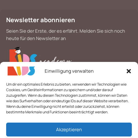
Newsletter abonnieren
Seien Sie der Erste, der es erfährt. Melden Sie sich noch
heute für den Newsletter an
Einwilligung verwalten
*
E-Mail
Um dir ein optimales Erlebnis zu bieten, verwenden wir Technologien wie
Cookies, um Geräteinformationen zu speichern und/oder darauf
zuzugreifen. Wenn du diesen Technologien zustimmst, können wir Daten
wie das Surfverhalten oder eindeutige IDs auf dieser Website verarbeiten.
Wenn du deine Einwilligung nicht erteilst oder zurückziehst, können
bestimmte Merkmale und Funktionen beeinträchtigt werden.
Akzeptieren
© 2026 Alle Rechte vorbehalten. | Layout & technische