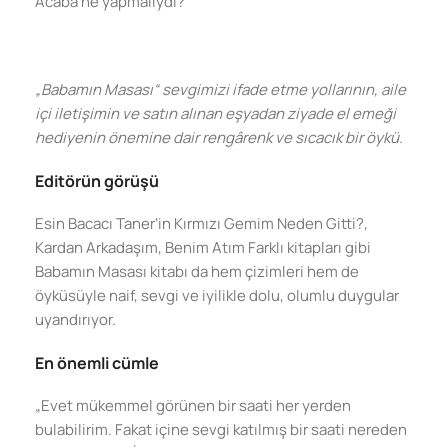
Acaba ne yapmalıydı?
„Babamın Masası“ sevgimizi ifade etme yollarının, aile
içi iletişimin ve satın alınan eşyadan ziyade el emeği
hediyenin önemine dair rengârenk ve sıcacık bir öykü.
Editörün görüşü
Esin Bacacı Taner’in Kırmızı Gemim Neden Gitti?,
Kardan Arkadaşım, Benim Atım Farklı kitapları gibi
Babamın Masası kitabı da hem çizimleri hem de
öyküsüyle naif, sevgi ve iyilikle dolu, olumlu duygular
uyandırıyor.
En önemli cümle
„Evet mükemmel görünen bir saati her yerden
bulabilirim. Fakat içine sevgi katılmış bir saati nereden