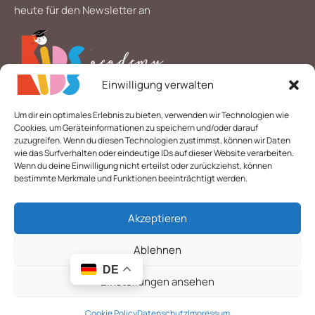
heute für den Newsletter an
Einwilligung verwalten
*
E-Mail
Um dir ein optimales Erlebnis zu bieten, verwenden wir Technologien wie
Cookies, um Geräteinformationen zu speichern und/oder darauf
zuzugreifen. Wenn du diesen Technologien zustimmst, können wir Daten
wie das Surfverhalten oder eindeutige IDs auf dieser Website verarbeiten.
Wenn du deine Einwilligung nicht erteilst oder zurückziehst, können
bestimmte Merkmale und Funktionen beeinträchtigt werden.
Akzeptieren
© 2026 Alle Rechte vorbehalten. | Layout & technische
Umsetzung:
Webdesigner Gelsenkirchen
-
webpen.de
BEBEĞİM
Ablehnen
ÖĞRENİYOR
Nur
DE
TAK –
15.49
€
-
+
noch 2
Einstellungen ansehen
ÇIKAR
vorrätig
KARTLARIM
(12-24 AY)
Cookie Policy
Datenschutz
Impressum