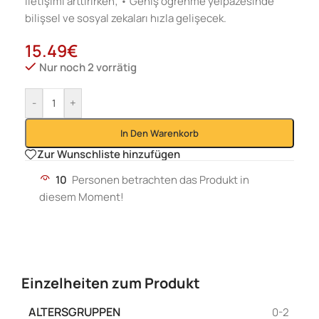
iletişimi arttırırken; • Geniş öğrenme yelpazesinde
bilişsel ve sosyal zekaları hızla gelişecek.
15.49
€
Nur noch 2 vorrätig
-
+
In Den Warenkorb
Zur Wunschliste hinzufügen
10
Personen betrachten das Produkt in
diesem Moment!
Einzelheiten zum Produkt
ALTERSGRUPPEN
0-2