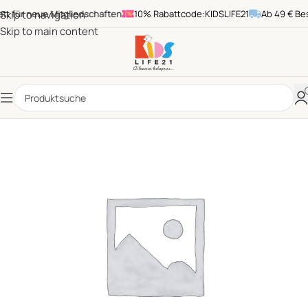
für neue Mitgliedschaften
Skip to navigation
10% Rabattcode:KIDSLIFE21
Ab 49 € Beste
Skip to main content