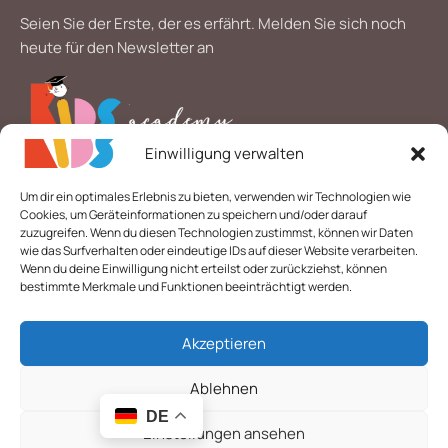
Seien Sie der Erste, der es erfährt. Melden Sie sich noch
heute für den Newsletter an
Einwilligung verwalten
*
E-Mail
Um dir ein optimales Erlebnis zu bieten, verwenden wir Technologien wie
Cookies, um Geräteinformationen zu speichern und/oder darauf
zuzugreifen. Wenn du diesen Technologien zustimmst, können wir Daten
wie das Surfverhalten oder eindeutige IDs auf dieser Website verarbeiten.
Wenn du deine Einwilligung nicht erteilst oder zurückziehst, können
bestimmte Merkmale und Funktionen beeinträchtigt werden.
Akzeptieren
© 2026 Alle Rechte vorbehalten. | Layout & technische
Umsetzung:
Webdesigner Gelsenkirchen
-
webpen.de
Ablehnen
DE
BİR TİLKİ NASIL
Nicht
8.49
€
Einstellungen ansehen
vorrätig
BAŞARIR?