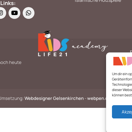
 Links:
 noch heute
Um dir ein o
Geräteinfor
Technologien
dieser Websi
können best
e Umsetzung:
Webdesigner Gelsenkirchen
-
webpen.de
Akze