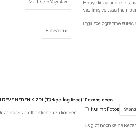
Multibem Yayınları
Hikaye kitaplarımızın tama
yazılmış ve tasarlnamıştır
İngilizce öğrenme sürecin
Elif Santur
U DEVE NEDEN KIZDI (Türkçe-İngilizce)“
Rezensionen
Nur mit Fotos
Rezension veröffentlichen zu können.
Es gibt noch keine Reze