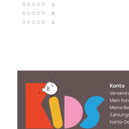
0
0
0
Konto
Versand 
Mein Kon
Meine Be
Zahlung
Konto-De