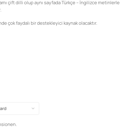
mı çift dilli olup aynı sayfada Türkçe – İngilizce metinlerle
.
de çok faydalı bir destekleyici kaynak olacaktır.
nsionen.