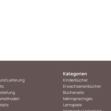
Kategorien
und Lieferung
Kinderbücher
to
Erwachsenenbücher
stellung
Büchersets
smethoden
Mehrsprachiges
tails
Lernspiele
Islamische Holzspiele