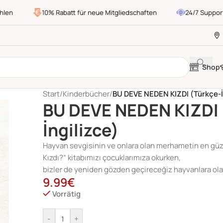
en
10% Rabatt für neue Mitgliedschaften
24/7 Support
Shop
Start
/
Kinderbücher
/
BU DEVE NEDEN KIZDI (Türkçe-İ
BU DEVE NEDEN KIZDI 
İngilizce)
Hayvan sevgisinin ve onlara olan merhametin en gü
Kızdı?” kitabımızı çocuklarımıza okurken,
bizler de yeniden gözden geçireceğiz hayvanlara ol
9.99
€
Vorrätig
-
+