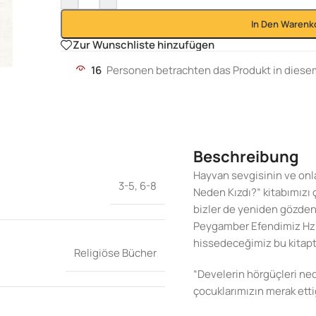
In Den Warenk
Zur Wunschliste hinzufügen
16
Personen betrachten das Produkt in dies
Beschreibung
Hayvan sevgisinin ve onl
3-5
,
6-8
Neden Kızdı?” kitabımızı 
bizler de yeniden gözden
Peygamber Efendimiz Hz.
hissedeceğimiz bu kitapt
Religiöse Bücher
“Develerin hörgüçleri nede
çocuklarımızın merak etti