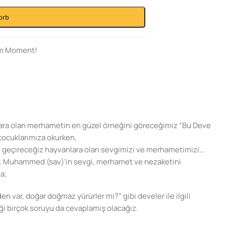
orb
em Moment!
ara olan merhametin en güzel örneğini göreceğimiz “Bu Deve
çocuklarımıza okurken,
 geçireceğiz hayvanlara olan sevgimizi ve merhametimizi…
 Muhammed (sav)’in sevgi, merhamet ve nezaketini
a;
n var, doğar doğmaz yürürler mi?” gibi develer ile ilgili
ği birçok soruyu da cevaplamış olacağız.