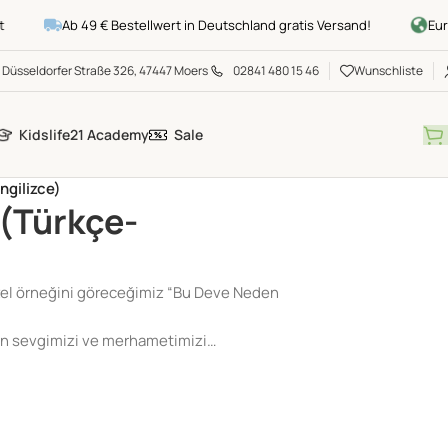
Ab 49 € Bestellwert in Deutschland gratis Versand!
Europ
Düsseldorfer Straße 326, 47447 Moers
02841 480 15 46
Wunschliste
Kidslife21 Academy
Sale
ngilizce)
(Türkçe-
zel örneğini göreceğimiz “Bu Deve Neden
an sevgimizi ve merhametimizi…