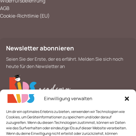
Widerrufsbelehrung
AGB
Cookie-Richtlinie (EU)
Newsletter abonnieren
Seien Sie der Erste, der es erfährt. Melden Sie sich noch
heute für den Newsletter an
Einwilligung verwalten
*
E-Mail
Um dir ein optimales Erlebnis zu bieten, verwenden wir Technologien wie
Cookies, um Geräteinformationen zu speichern und/oder darauf
zuzugreifen. Wenn du diesen Technologien zustimmst, können wir Daten
wie das Surfverhalten oder eindeutige IDs auf dieser Website verarbeiten.
Wenn du deine Einwilligung nicht erteilst oder zurückziehst, können