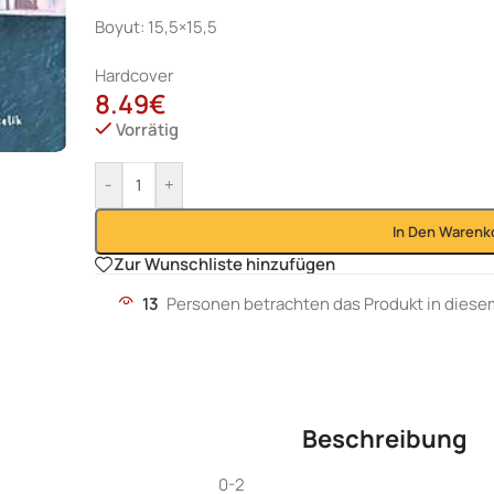
Boyut: 15,5×15,5
Hardcover
8.49
€
Vorrätig
-
+
In Den Warenk
Zur Wunschliste hinzufügen
13
Personen betrachten das Produkt in dies
Beschreibung
0-2