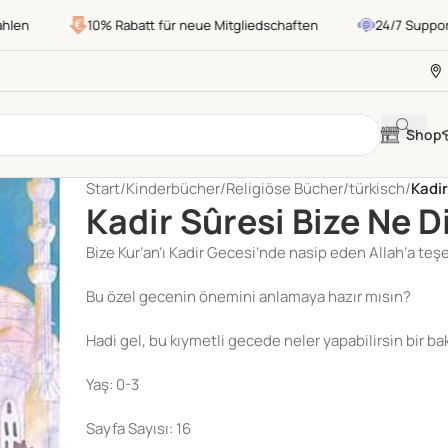
en
10% Rabatt für neue Mitgliedschaften
24/7 Support
Shop
Start
/
Kinderbücher
/
Religiöse Bücher
/
türkisch
/
Kadir
Kadir Sûresi Bize Ne D
Bize Kur’an’ı Kadir Gecesi’nde nasip eden Allah’a teş
Bu özel gecenin önemini anlamaya hazır mısın?
Hadi gel, bu kıymetli gecede neler yapabilirsin bir ba
Yaş: 0-3
Sayfa Sayısı: 16