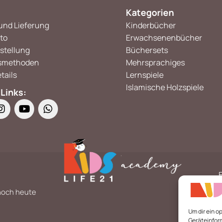
Kategorien
und Lieferung
Kinderbücher
to
Erwachsenenbücher
stellung
Büchersets
smethoden
Mehrsprachiges
tails
Lernspiele
Islamische Holzspiele
 Links:
 noch heute
Um dir ein o
Geräteinfor