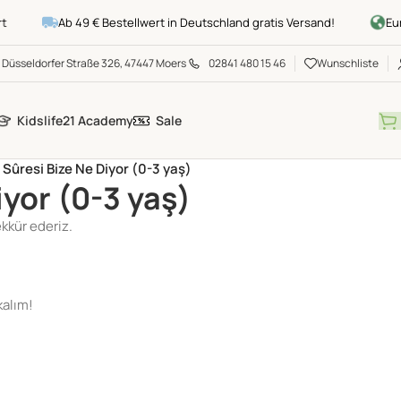
Ab 49 € Bestellwert in Deutschland gratis Versand!
Europ
Düsseldorfer Straße 326, 47447 Moers
02841 480 15 46
Wunschliste
Kidslife21 Academy
Sale
 Sûresi Bize Ne Diyor (0-3 yaş)
iyor (0-3 yaş)
ekkür ederiz.
kalım!