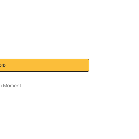
orb
em Moment!