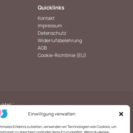
Quicklinks
Kontakt
Impressum
Datenschutz
Widerrufsbelehrung
AGB
Cookie-Richtlinie (EU)
*
E-Mail
Einwilligung verwalten
ptimales Erlebnis zu bieten, verwenden wir Technologien wie Cookies, um
mationen zu speichern und/oder darauf zuzugreifen. Wenn du diesen