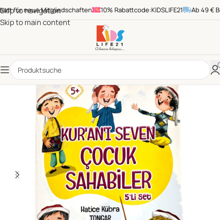
t für neue Mitgliedschaften
Skip to navigation
10% Rabattcode:KIDSLIFE21
Ab 49 € Best
Skip to main content