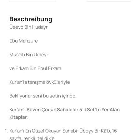
Beschreibung
Üseyd Bin Hudayr
Ebu Mahzure
Mus’ab Bin Umeyr
ve Erkam Bin Ebul Erkam.
Kur’an’la tanışma öyküleriyle
Bekliyorlar seni bu setin içinde.
Kur’an’ı Seven Çocuk Sahabiler 5’li Set’te Yer Alan
Kitaplar:
Kur’an’ı En Güzel Okuyan Sahabi: Übeyy Bir Kâ’b, 16
sayfa, renkli, tel dikiş