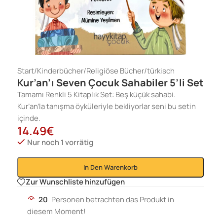
Start
/
Kinderbücher
/
Religiöse Bücher
/
türkisch
Kur’an’ı Seven Çocuk Sahabiler 5’li Set
Tamamı Renkli 5 Kitaplık Set: Beş küçük sahabi.
Kur’an’la tanışma öyküleriyle bekliyorlar seni bu setin
içinde.
14.49
€
Nur noch 1 vorrätig
In Den Warenkorb
Zur Wunschliste hinzufügen
20
Personen betrachten das Produkt in
diesem Moment!