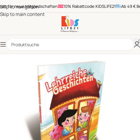
t für neue Mitgliedschaften
Skip to navigation
10% Rabattcode:KIDSLIFE21
Ab 49 € Best
Skip to main content