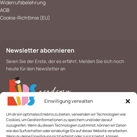
Widerrufsbelehrung
AGB
Cookie-Richtlinie (EU)
Newsletter abonnieren
Seien Sie der Erste, der es erfährt. Melden Sie sich noch
heute für den Newsletter an
Einwilligung verwalten
*
E-Mail
Um dir ein optimales Erlebnis zu bieten, verwenden wir Technologien wie
Cookies, um Geräteinformationen zu speichern und/oder darauf
zuzugreifen. Wenn du diesen Technologien zustimmst, können wir Daten
wie das Surfverhalten oder eindeutige IDs auf dieser Website verarbeiten.
Wenn du deine Einwilligung nicht erteilst oder zurückziehst, können