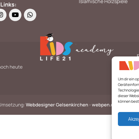
Islamische Holzspiele
 Links:
 noch heute
Um dir ein o
Geräteinfor
Technologien
dieser Websi
können best
e Umsetzung:
Webdesigner Gelsenkirchen
-
webpen.de
Akze