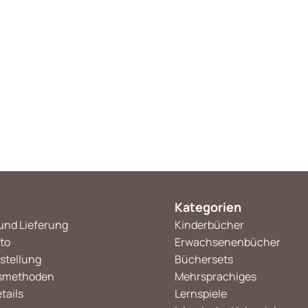
Kategorien
und Lieferung
Kinderbücher
to
Erwachsenenbücher
stellung
Büchersets
smethoden
Mehrsprachiges
tails
Lernspiele