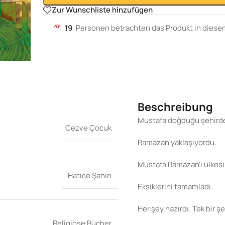
Zur Wunschliste hinzufügen
19
Personen betrachten das Produkt in dies
Beschreibung
Mustafa doğduğu şehirden
Cezve Çocuk
Ramazan yaklaşıyordu.
Mustafa Ramazan’ı ülkesi
Hatice Şahin
Eksiklerini tamamladı.
Her şey hazırdı. Tek bir şe
Religiöse Bücher