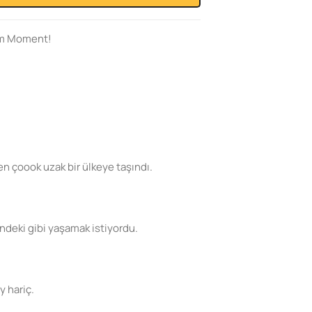
em Moment!
 çoook uzak bir ülkeye taşındı.
ndeki gibi yaşamak istiyordu.
y hariç.