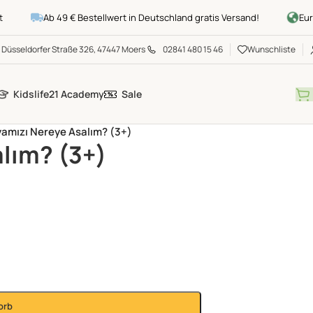
Ab 49 € Bestellwert in Deutschland gratis Versand!
Europ
Düsseldorfer Straße 326, 47447 Moers
02841 480 15 46
Wunschliste
Kidslife21 Academy
Sale
amızı Nereye Asalım? (3+)
lım? (3+)
orb