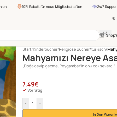
en
10% Rabatt für neue Mitgliedschaften
24/7 Support
Shop
Start
/
Kinderbücher
/
Religiöse Bücher
/
türkisch
/
Mahy
Mahyamızı Nereye Asa
„Doğa deyip geçme, Peygamber’in onu çok severdi“
7.49
€
Vorrätig
-
+
In Den Warenk