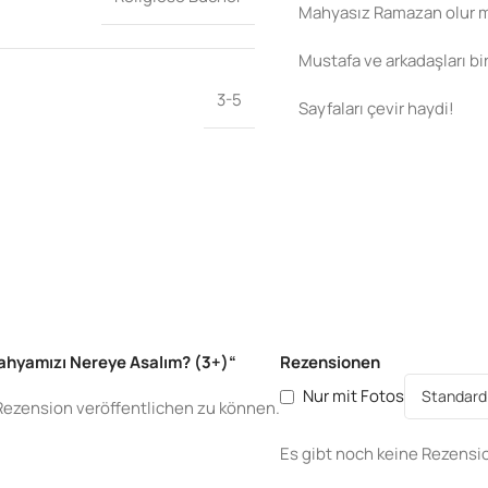
Mahyasız Ramazan olur mu
Mustafa ve arkadaşları bi
3-5
Sayfaları çevir haydi!
Mahyamızı Nereye Asalım? (3+)“
Rezensionen
Nur mit Fotos
Rezension veröffentlichen zu können.
Es gibt noch keine Rezensi