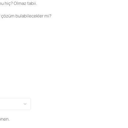
 hiç? Olmaz tabii.
r çözüm bulabilecekler mi?
onen.