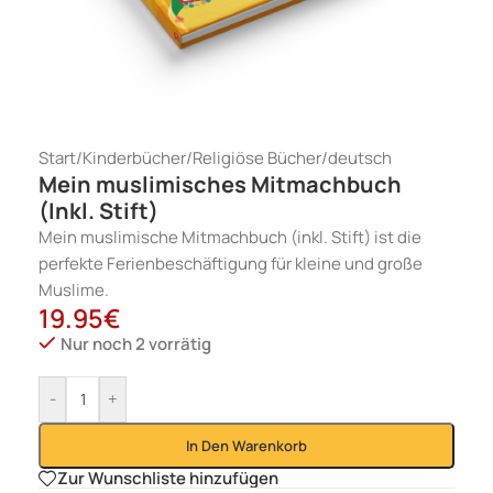
Start
/
Kinderbücher
/
Religiöse Bücher
/
deutsch
Mein muslimisches Mitmachbuch
(Inkl. Stift)
Mein muslimische Mitmachbuch (inkl. Stift) ist die
perfekte Ferienbeschäftigung für kleine und große
Muslime.
19.95
€
Nur noch 2 vorrätig
-
+
In Den Warenkorb
Zur Wunschliste hinzufügen