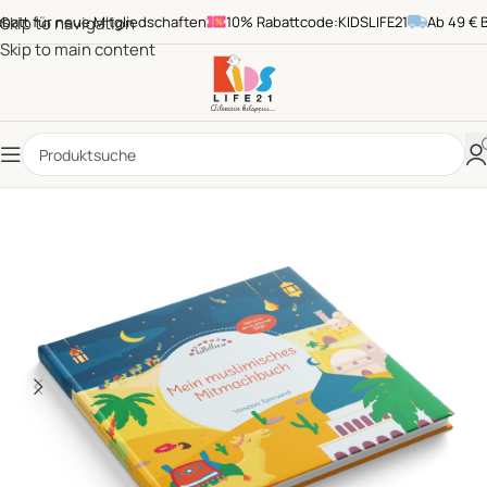
t für neue Mitgliedschaften
Skip to navigation
10% Rabattcode:KIDSLIFE21
Ab 49 € Bes
Skip to main content