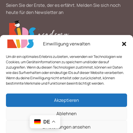
Seien Sie der Erste, der es erfährt. Melden Sie sich noch
heute für den Newsletter an
Einwilligung verwalten
*
E-Mail
Um dir ein optimales Erlebnis zu bieten, verwenden wir Technologien wie
Cookies, um Geräteinformationen zu speichern und/oder darauf
zuzugreifen. Wenn du diesen Technologien zustimmst, können wir Daten
wie das Surfverhalten oder eindeutige IDs auf dieser Website verarbeiten.
Wenn du deine Einwilligung nicht erteilst oder zurückziehst, können
bestimmte Merkmale und Funktionen beeinträchtigt werden.
Akzeptieren
© 2026 Alle Rechte vorbehalten. | Layout & technische
Umsetzung:
Webdesigner Gelsenkirchen
-
webpen.de
Ablehnen
Mein
Nur
DE
muslimisches
19.95
€
-
+
noch 2
Einstellungen ansehen
Mitmachbuch
vorrätig