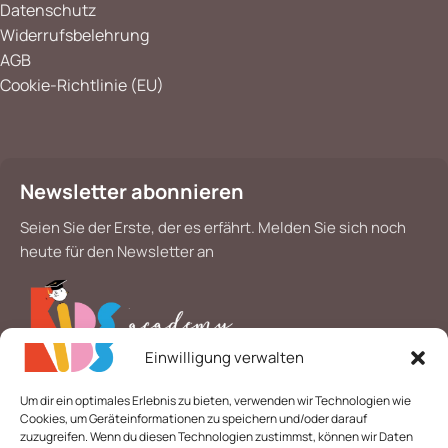
Datenschutz
Widerrufsbelehrung
AGB
Cookie-Richtlinie (EU)
Newsletter abonnieren
Seien Sie der Erste, der es erfährt. Melden Sie sich noch
heute für den Newsletter an
Einwilligung verwalten
*
E-Mail
Um dir ein optimales Erlebnis zu bieten, verwenden wir Technologien wie
Cookies, um Geräteinformationen zu speichern und/oder darauf
zuzugreifen. Wenn du diesen Technologien zustimmst, können wir Daten