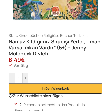
Start
/
Kinderbücher
/
Religiöse Bücher
/
türkisch
Namaz Kıldığımız Sıradışı Yerler, „İman
Varsa İmkan Vardır“ (6+) – Jenny
Molendyk Divleli
8.49
€
Vorrätig
-
+
In Den Warenkorb
Zur Wunschliste hinzufügen
2
Personen betrachten das Produkt in
diesem Moment!