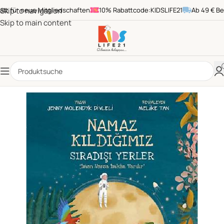
 für neue Mitgliedschaften
Skip to navigation
10% Rabattcode:KIDSLIFE21
Ab 49 € Beste
Skip to main content