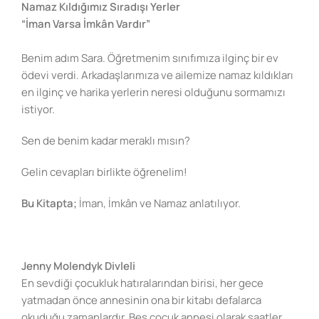
Namaz Kıldığımız Sıradışı Yerler
“İman Varsa İmkân Vardır”
Benim adım Sara. Öğretmenim sınıfımıza ilginç bir ev
ödevi verdi. Arkadaşlarımıza ve ailemize namaz kıldıkları
en ilginç ve harika yerlerin neresi olduğunu sormamızı
istiyor.
Sen de benim kadar meraklı mısın?
Gelin cevapları birlikte öğrenelim!
Bu Kitapta;
İman, İmkân ve Namaz anlatılıyor.
Jenny Molendyk Divleli
En sevdiği çocukluk hatıralarından birisi, her gece
yatmadan önce annesinin ona bir kitabı defalarca
okuduğu zamanlardır. Beş çocuk annesi olarak saatler