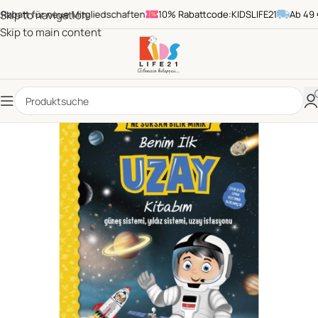
batt für neue Mitgliedschaften
Skip to navigation
10% Rabattcode:KIDSLIFE21
Ab 49 € B
Skip to main content