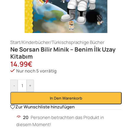
Start
/
Kinderbücher
/
Türkischsprachige Bücher
Ne Sorsan Bilir Minik – Benim İlk Uzay
Kitabım
14.99
€
Nur noch 5 vorrätig
-
+
In Den Warenkorb
Zur Wunschliste hinzufügen
20
Personen betrachten das Produkt in
diesem Moment!