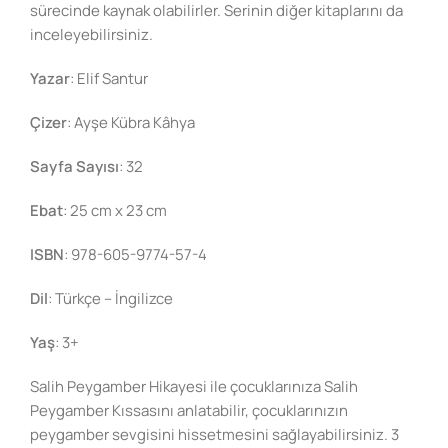
sürecinde kaynak olabilirler. Serinin diğer kitaplarını da
inceleyebilirsiniz.
Yazar
: Elif Santur
Çizer
: Ayşe Kübra Kâhya
Sayfa Sayısı
: 32
Ebat
: 25 cm x 23 cm
ISBN
: 978-605-9774-57-4
Dil
: Türkçe – İngilizce
Yaş
: 3+
Salih Peygamber Hikayesi ile çocuklarınıza Salih
Peygamber Kıssasını anlatabilir, çocuklarınızın
peygamber sevgisini hissetmesini sağlayabilirsiniz. 3