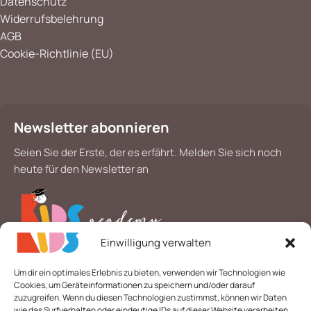
Datenschutz
Widerrufsbelehrung
AGB
Cookie-Richtlinie (EU)
Newsletter abonnieren
Seien Sie der Erste, der es erfährt. Melden Sie sich noch
heute für den Newsletter an
Einwilligung verwalten
*
E-Mail
Um dir ein optimales Erlebnis zu bieten, verwenden wir Technologien wie
Cookies, um Geräteinformationen zu speichern und/oder darauf
zuzugreifen. Wenn du diesen Technologien zustimmst, können wir Daten
wie das Surfverhalten oder eindeutige IDs auf dieser Website verarbeiten.