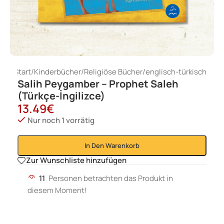
Start
/
Kinderbücher
/
Religiöse Bücher
/
englisch-türkisch
Salih Peygamber – Prophet Saleh
(Türkçe-İngilizce)
13.49
€
Nur noch 1 vorrätig
In Den Warenkorb
Zur Wunschliste hinzufügen
11
Personen betrachten das Produkt in
diesem Moment!