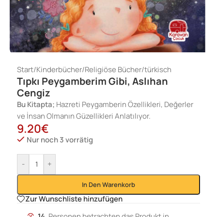
Start
/
Kinderbücher
/
Religiöse Bücher
/
türkisch
Tıpkı Peygamberim Gibi, Aslıhan
Cengiz
Bu Kitapta;
Hazreti Peygamberin Özellikleri, Değerler
ve İnsan Olmanın Güzellikleri Anlatılıyor.
9.20
€
Nur noch 3 vorrätig
-
+
In Den Warenkorb
Zur Wunschliste hinzufügen
14
Personen betrachten das Produkt in