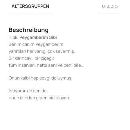
ALTERSGRUPPEN
0-2
,
3-5
Beschreibung
Tıpkı Peygamberim Gibi
Benim canım Peygamberim
yaratılan her varlığı çok severmiş.
Bir karıncayı, bir çiçeği;
tüm insanları, hatta seni ve beni bile…
Onun kalbi hep sevgi doluymuş.
İstiyorum ki ben de,
onun izinden giden biri olayım.