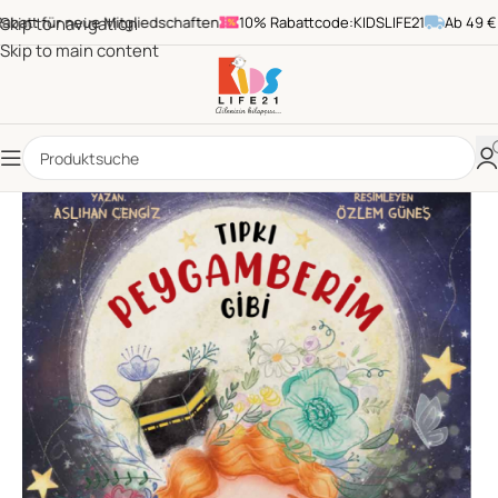
tt für neue Mitgliedschaften
Skip to navigation
10% Rabattcode:KIDSLIFE21
Ab 49 € Be
Skip to main content