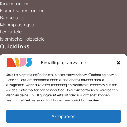
Kinderbücher
Erwachsenenbücher
Büchersets
Mehrsprachiges
Lernspiele
Islamische Holzspiele
Quicklinks
Kontakt
Einwilligung verwalten
Impressum
Datenschutz
Um dir ein optimales Erlebnis zu bieten, verwenden wir Technologien wie
Widerrufsbelehrung
Cookies, um Geräteinformationen zu speichern und/oder darauf
AGB
zuzugreifen. Wenn du diesen Technologien zustimmst, können wir Daten
wie das Surfverhalten oder eindeutige IDs auf dieser Website verarbeiten.
Cookie-Richtlinie (EU)
Wenn du deine Einwilligung nicht erteilst oder zurückziehst, können
bestimmte Merkmale und Funktionen beeinträchtigt werden.
Akzeptieren
Newsletter abonnieren