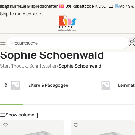
tt für neue Mitgliedschaften
Skip to navigation
10% Rabattcode:KIDSLIFE21
Ab 49 € Be
Skip to main content
Sophie Schoenwald
Start
/
Produkt Schriftsteller
/
Sophie Schoenwald
Eltern & Pädagogen
Lernmat
Show column