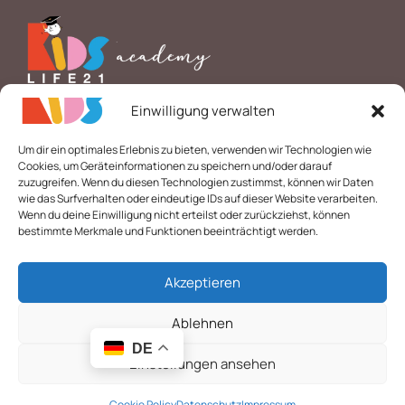
Einwilligung verwalten
*
E-Mail
Um dir ein optimales Erlebnis zu bieten, verwenden wir Technologien wie
Cookies, um Geräteinformationen zu speichern und/oder darauf
zuzugreifen. Wenn du diesen Technologien zustimmst, können wir Daten
wie das Surfverhalten oder eindeutige IDs auf dieser Website verarbeiten.
Wenn du deine Einwilligung nicht erteilst oder zurückziehst, können
bestimmte Merkmale und Funktionen beeinträchtigt werden.
© 2026 Alle Rechte vorbehalten. | Layout & technische
Akzeptieren
Umsetzung:
Webdesigner Gelsenkirchen
-
webpen.de
Ablehnen
DE
5.99
€
Nicht vorrätig
Bana Yardım Eder Misin?
Einstellungen ansehen
Cookie Policy
Datenschutz
Impressum