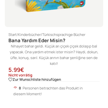
Start
/
Kinderbücher
/
Türkischsprachige Bücher
Bana Yardım Eder Misin?
Nihayet bahar geldi. Küçük arı çiçek çiçek dolaşıp bal
yapacak. Ona yardım etmek ister misin? Haydi, dokun,
üfle, konuş, sarıl. Küçük arının bahar şenliğine sen de
katıl!
5.99
€
Nicht vorrätig
Zur Wunschliste hinzufügen
8
Personen betrachten das Produkt in
diesem Moment!