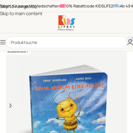
batt für neue Mitgliedschaften
Skip to navigation
10% Rabattcode:KIDSLIFE21
Ab 49 € B
Skip to main content
AUSVERKAUFT